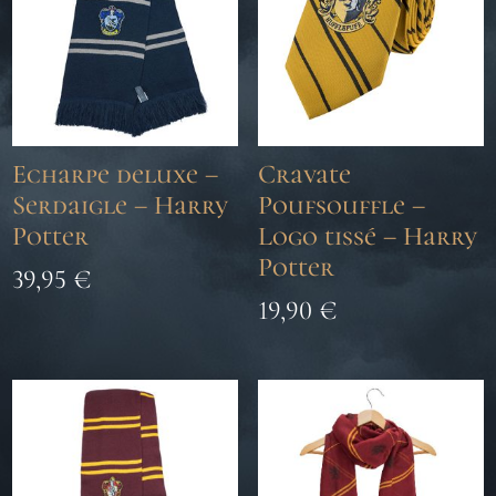
Echarpe deluxe –
Cravate
Serdaigle – Harry
Poufsouffle –
Potter
Logo tissé – Harry
Potter
39,95
€
19,90
€