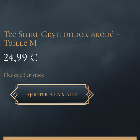
Tee Shirt Gryffondor brodé –
Taille M
24,99
€
Plus que 1 en stock
AJOUTER À LA MALLE
quantité
de
Tee
Shirt
Gryffondor
brodé