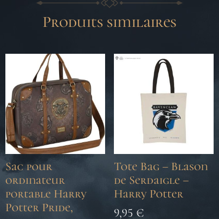
Produits similaires
Sac pour
Tote Bag – Blason
ordinateur
de Serdaigle –
portable Harry
Harry Potter
Potter Pride,
9,95
€