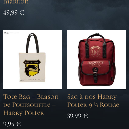
marron
49,99
€
Tote Bag – Blason
Sac à dos Harry
de Poufsouffle –
Potter 9 ¾ Rouge
Harry Potter
39,99
€
9,95
€