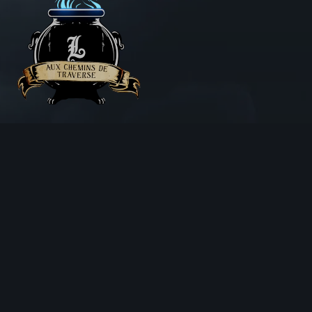
Aux Chemins de Traverse
30 Rue de la Barre
71000 MÂCON
06 18 25 64 62
Horaires d’ouverture