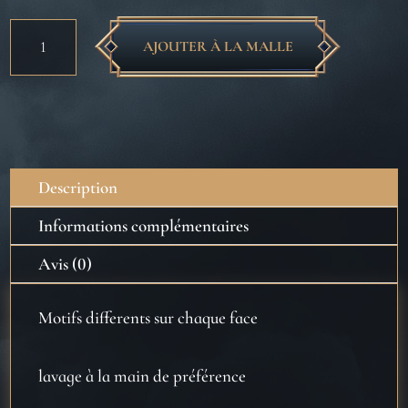
quantité
AJOUTER À LA MALLE
de
Tote
Bag
-
Mandragore
-
Description
Harry
Potter
Informations complémentaires
Avis (0)
Motifs differents sur chaque face
lavage à la main de préférence