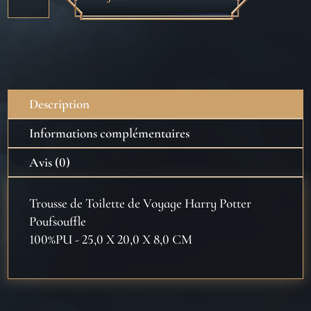
de
Trousse
de
Toilette
de
Voyage
Description
Harry
Potter
Informations complémentaires
Poufsouffle
Avis (0)
Trousse de Toilette de Voyage Harry Potter
Poufsouffle
100%PU - 25,0 X 20,0 X 8,0 CM