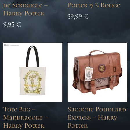
de Serdaigle –
Potter 9 ¾ Rouge
Harry Potter
39,99
€
9,95
€
Tote Bag –
Sacoche Poudlard
Mandragore –
Express – Harry
Harry Potter
Potter