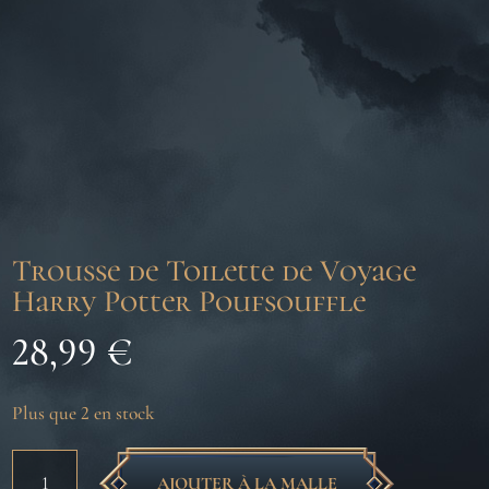
Trousse de Toilette de Voyage
Harry Potter Poufsouffle
28,99
€
Plus que 2 en stock
quantité
AJOUTER À LA MALLE