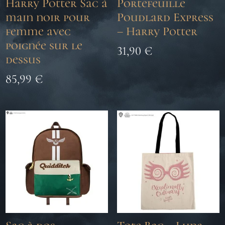
Harry Potter Sac à
Portefeuille
main noir pour
Poudlard Express
femme avec
– Harry Potter
poignée sur le
31,90
€
dessus
85,99
€