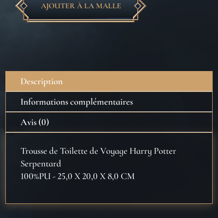
AJOUTER À LA MALLE
quantité
de
Trousse
de
Toilette
de
Description
Voyage
Harry
Informations complémentaires
Potter
Avis (0)
Serpentard
Trousse de Toilette de Voyage Harry Potter
Serpentard
100%PU - 25,0 X 20,0 X 8,0 CM