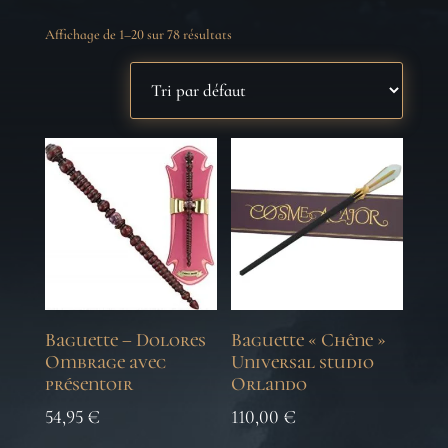
Affichage de 1–20 sur 78 résultats
Baguette – Dolores
Baguette « Chêne »
Ombrage avec
Universal studio
présentoir
Orlando
54,95
€
110,00
€