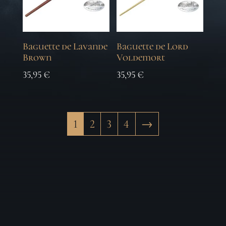
Baguette de Lavande
Baguette de Lord
Brown
Voldemort
35,95
€
35,95
€
1
2
3
4
→