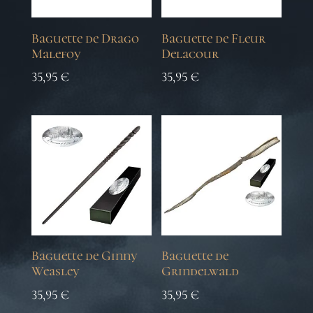
Baguette de Drago
Baguette de Fleur
Malefoy
Delacour
35,95
€
35,95
€
Baguette de Ginny
Baguette de
Weasley
Grindelwald
35,95
€
35,95
€