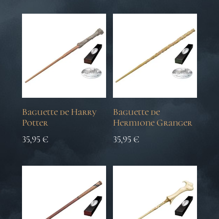
Baguette de Harry
Baguette de
Potter
Hermione Granger
35,95
€
35,95
€