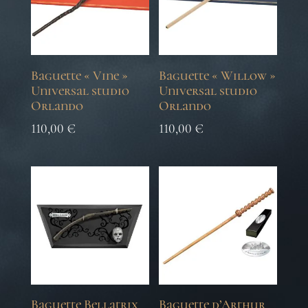
Baguette « Vine »
Baguette « Willow »
Universal studio
Universal studio
Orlando
Orlando
110,00
€
110,00
€
Baguette Bellatrix
Baguette d’Arthur