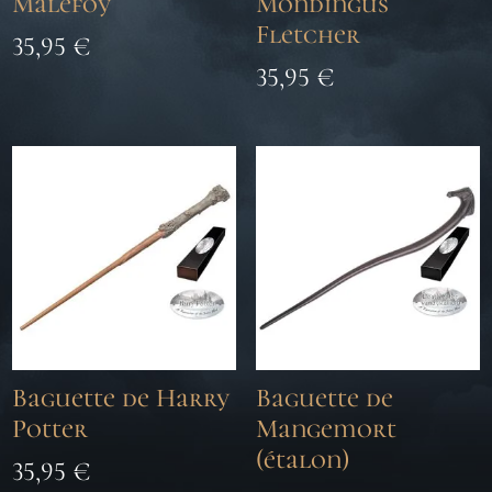
Malefoy
Mondingus
Fletcher
35,95
€
35,95
€
Baguette de Harry
Baguette de
Potter
Mangemort
(étalon)
35,95
€