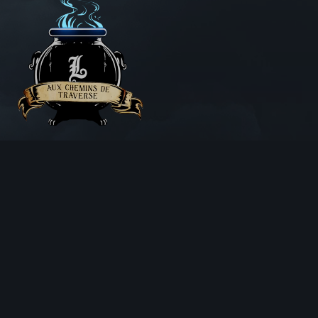
Aux Chemins de Traverse
30 Rue de la Barre
71000 MÂCON
06 18 25 64 62