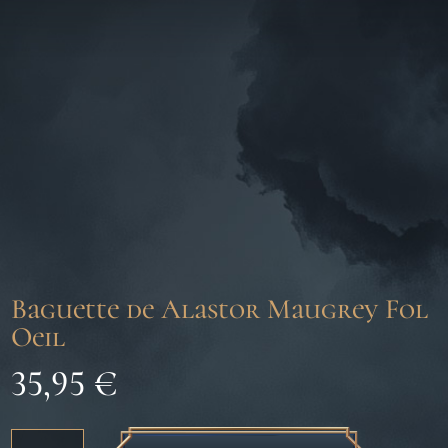
Baguette de Alastor Maugrey Fol
Oeil
35,95
€
quantité