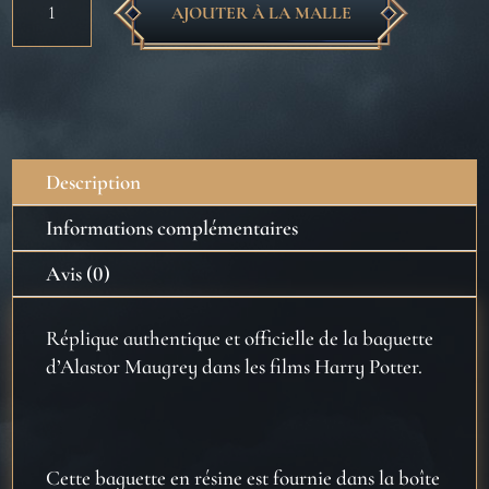
AJOUTER À LA MALLE
de
Baguette
de
Alastor
Maugrey
Fol
Description
Oeil
Informations complémentaires
Avis (0)
Réplique authentique et officielle de la baguette
d’Alastor Maugrey dans les films Harry Potter.
Cette baguette en résine est fournie dans la boîte