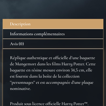
de
Mangemort
(épine)
Description
Informations complémentaires
Avis (0)
Réplique authentique et officielle d’une baguette
de Mangemort dans les films Harry Potter. Cette
baguette en résine mesure environ 34,5 cm, elle
est fournie dans la boîte de la collection
''personnages'' et est accompagnée d'une plaque
nominative.
Produit sous licence officielle Harry Potter™.