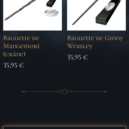
Baguette de
Baguette de Ginny
Mangemort
Weasley
(crâne)
35,95
€
35,95
€