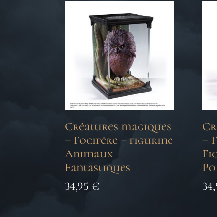
Créatures magiques
Cr
– Focifère – figurine
– 
Animaux
Fi
Fantastiques
Po
34,95
€
34