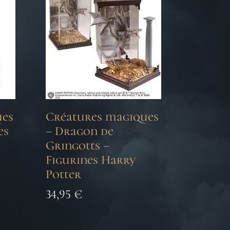
ues
Créatures magiques
es
– Dragon de
Gringotts –
Figurines Harry
Potter
34,95
€