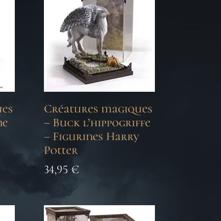
ues
Créatures magiques
ne
– Buck l’hippogriffe
– Figurines Harry
Potter
34,95
€