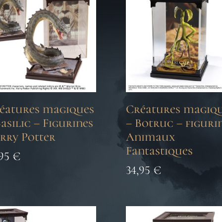
éatures magiques
Créatures magiq
Basilic – Figurines
– Botruc – figuri
rry Potter
Animaux
Fantastiques
,95
€
34,95
€