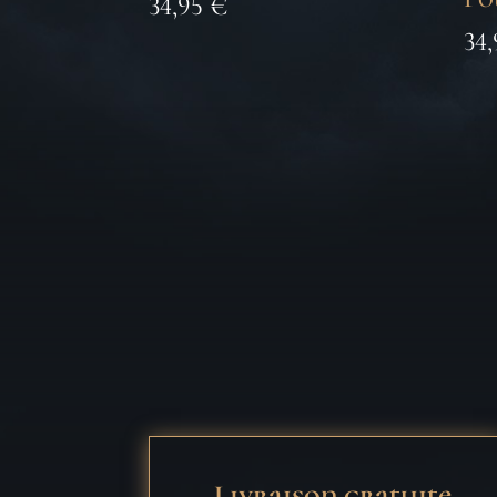
34,95
€
34
Livraison gratuite