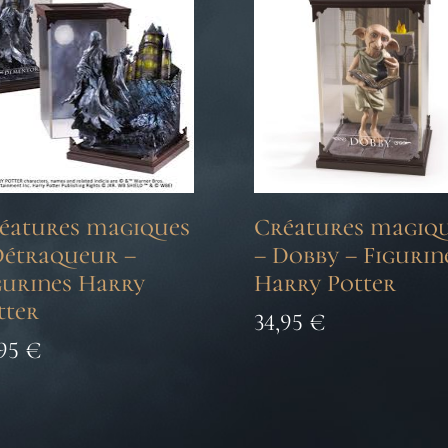
éatures magiques
Créatures magiq
Détraqueur –
– Dobby – Figurin
gurines Harry
Harry Potter
tter
34,95
€
,95
€