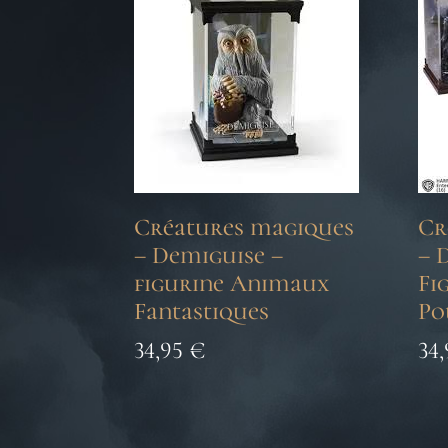
Créatures magiques
Cr
– Demiguise –
– 
figurine Animaux
Fi
Fantastiques
Po
34,95
€
34