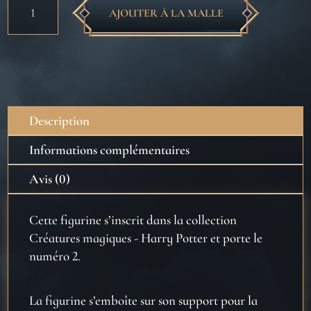
AJOUTER À LA MALLE
de
Créatures
magiques
-
Dobby
-
Description
Figurines
Harry
Informations complémentaires
Potter
Avis (0)
Cette figurine s’inscrit dans la collection
Créatures magiques - Harry Potter et porte le
numéro 2.
La figurine s’emboîte sur son support pour la