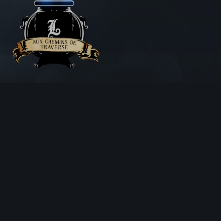
Aux Chemins de Traverse
30 Rue de la Barre
71000 MÂCON
06 18 25 64 62
Horaires d’ouverture