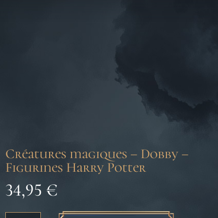
Créatures magiques – Dobby –
Figurines Harry Potter
34,95
€
quantité