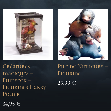
Créatures
Pile de Niffleurs –
magiques –
Figurine
Fumseck –
25,99
€
Figurines Harry
Potter
34,95
€