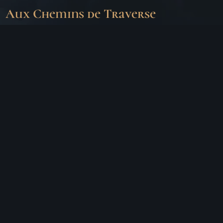
Aux Chemins de Traverse
30 Rue de la Barre
71000 MÂCON
06 18 25 64 62
Horaires d’ouverture
LUNDI
Fermé
MARDI
10h – 19h
MERCREDI
10h – 19h