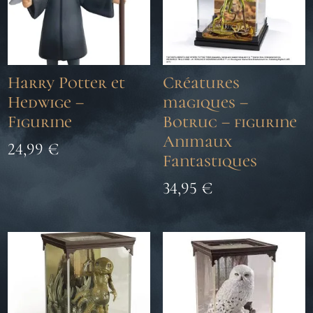
Harry Potter et
Créatures
Hedwige –
magiques –
Figurine
Botruc – figurine
Animaux
24,99
€
Fantastiques
34,95
€