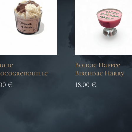
ugie
Bougie Happee
ocogrenouille
Birthdae Harry
,00
€
18,00
€