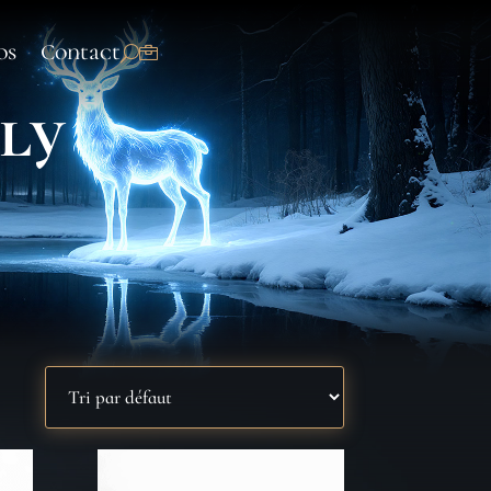
os
Contact
lly