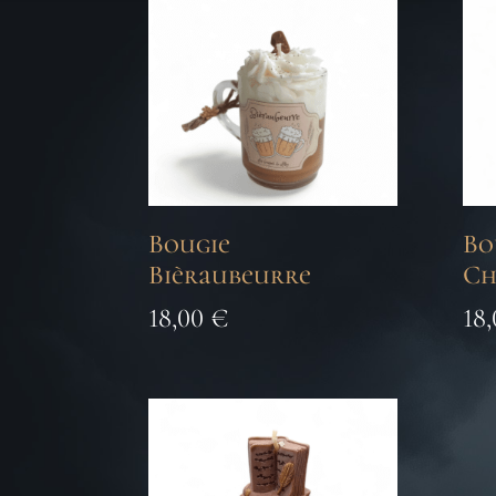
Bougie
Bo
Bièraubeurre
Ch
18,00
€
18