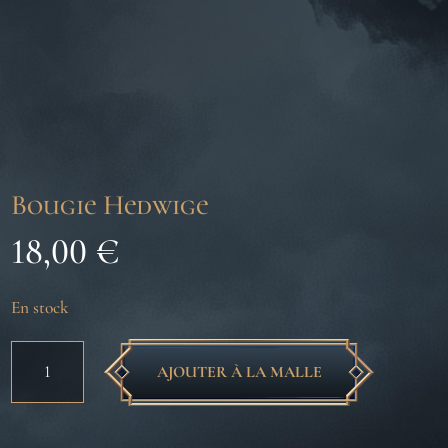
Bougie Hedwige
18,00
€
En stock
quantité
AJOUTER À LA MALLE
de
Bougie
Hedwige