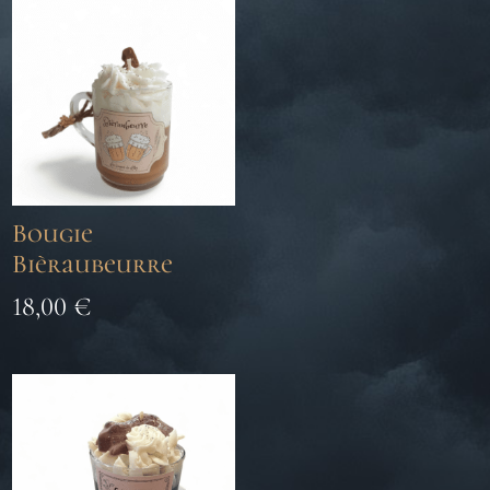
Bougie
Bièraubeurre
18,00
€