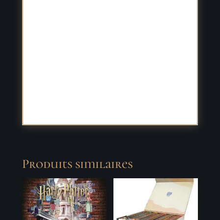
devoirs, le planning de l'année, un
emploi du temps pour chaque semestre,
les dates des vacances, un carnet
d'adresses... Replongez dans l'univers
magique de Hary Potter grâce à des
photos des films, mais aussi des quiz
inédits, des citations marquantes et de
nombreuses infos!
Produits similaires