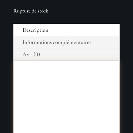
Rupture de stock
Description
Informations complémentaires
Avis (0)
Accio Agenda! Harry, Ron, Hermione
et tous vos personnages préférés vous
attendent entre ces pages pour passer
avec vous une année... enchantée!
Dans cet agenda, vous trouverez tout ce
dont vous avez besoin pour vous
organiser: des pages pour noter ses