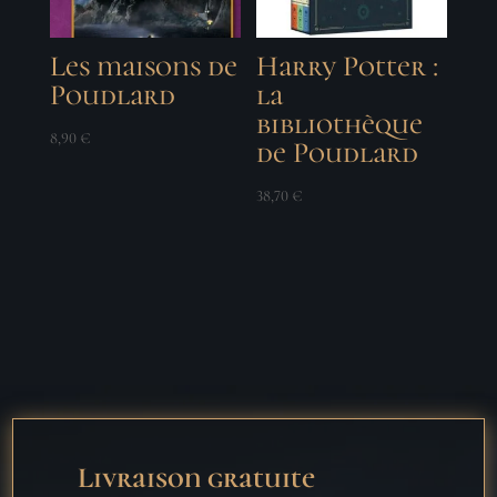
Les maisons de
Harry Potter :
Poudlard
la
bibliothèque
8,90
€
de Poudlard
38,70
€
Livraison gratuite