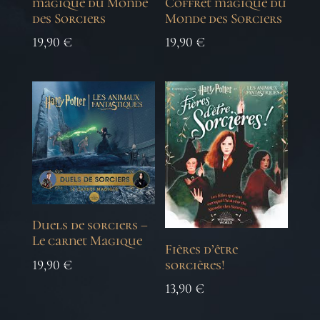
magique du Monde
Coffret magique du
des Sorciers
Monde des Sorciers
19,90
€
19,90
€
Duels de sorciers –
Le carnet Magique
Fières d’être
19,90
€
sorcières!
13,90
€