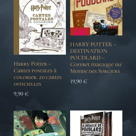
HARRY POTTER –
DESTINATION
POUDLARD –
Harry Potter –
Coffret magique du
Cartes postales à
Monde des Sorciers
colorier. 20 cartes
19,90
€
officielles
9,90
€