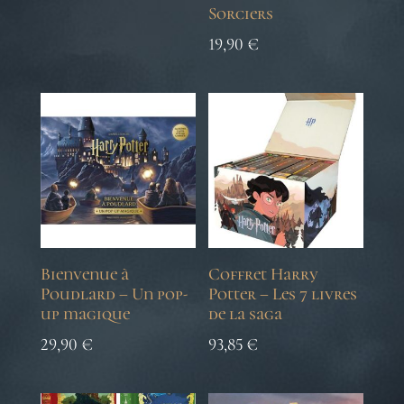
Sorciers
19,90
€
Bienvenue à
Coffret Harry
Poudlard – Un pop-
Potter – Les 7 livres
up magique
de la saga
29,90
€
93,85
€