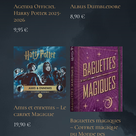
Agenda Officiel
Albus Dumbledore
Harry Potter 2025-
8,90
€
2026
9,95
€
Amis et ennemis – Le
carnet Magigue
Baguettes magiques
19,90
€
– Coffret magique
du Monde des