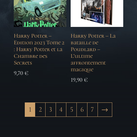
Harry Potter –
Harry Potter – La
Edition 2023 Tome 2
bataille de
: Harry Potter et la
Poudlard –
Chambre des
L’ultime
Secrets
affrontement
magique
9,70
€
19,90
€
1
2
3
4
5
6
7
→