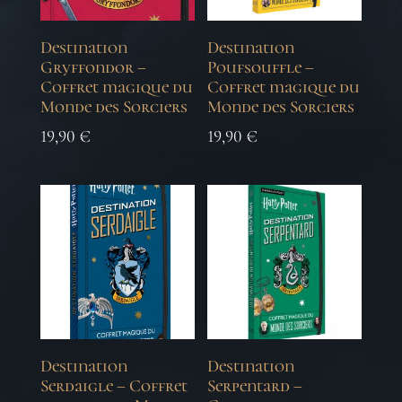
Destination
Destination
Gryffondor –
Poufsouffle –
Coffret magique du
Coffret magique du
Monde des Sorciers
Monde des Sorciers
19,90
€
19,90
€
Destination
Destination
Serdaigle – Coffret
Serpentard –