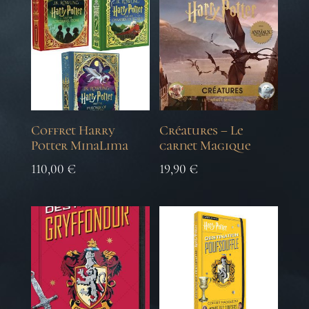
Coffret Harry
Créatures – Le
Potter MinaLima
carnet Magique
110,00
€
19,90
€