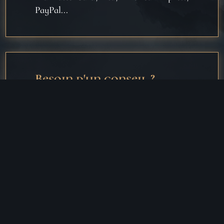
PayPal...
Besoin d'un conseil ?
Nous sommes disponibles au
06 18 25 64 62
ou
par message
.