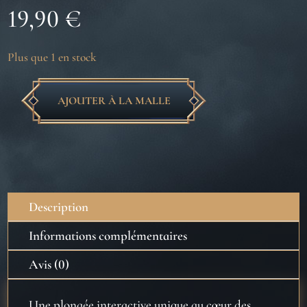
19,90
€
Plus que 1 en stock
AJOUTER À LA MALLE
quantité
de
Duels
de
sorciers
-
Description
Le
carnet
Informations complémentaires
Magique
Avis (0)
Une plongée interactive unique au c
œur des