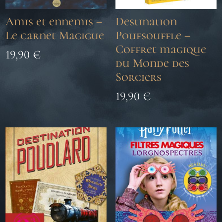
Amis et ennemis –
Destination
Le carnet Magigue
Poufsouffle –
Coffret magique
19,90
€
du Monde des
Sorciers
19,90
€