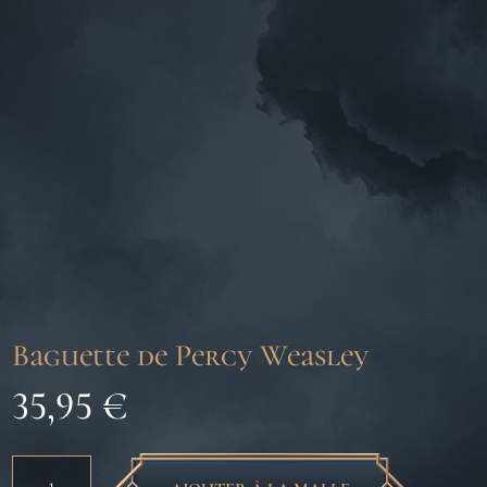
Baguette de Percy Weasley
35,95
€
quantité