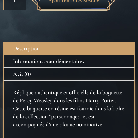
AJOUTER À LA MALLE
de
Baguette
de
Percy
Weasley
Description
Informations complémentaires
Avis (0)
Réplique authentique et officielle de la baguette
de Percy Weasley dans les films Harry Potter.
Cette baguette en résine est fournie dans la boîte
de la collection ''personnages” et est
accompagnée d'une plaque nominative.