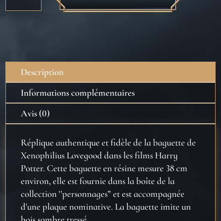
Baguette
de
Xenophilius
Lovegood
Description
Informations complémentaires
Avis (0)
Réplique authentique et fidèle de la baguette de
Xenophilius Lovegood dans les films Harry
Potter. Cette baguette en résine mesure 38 cm
environ, elle est fournie dans la boîte de la
collection ''personnages” et est accompagnée
d'une plaque nominative. La baguette imite un
bois sombre tressé.