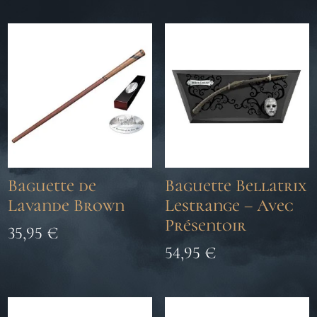
Baguette de
Baguette Bellatrix
Lavande Brown
Lestrange – Avec
Présentoir
35,95
€
54,95
€