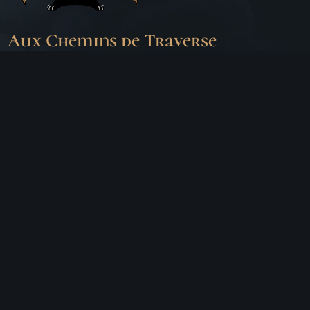
Aux Chemins de Traverse
30 Rue de la Barre
71000 MÂCON
06 18 25 64 62
Horaires d’ouverture
LUNDI
Fermé
MARDI
10h – 19h