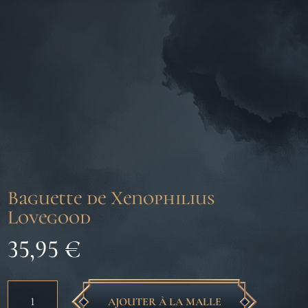
Baguette de Xenophilius
Lovegood
35,95
€
quantité
AJOUTER À LA MALLE
de