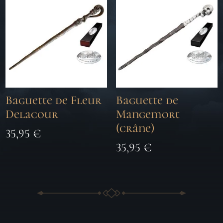
Baguette de Fleur
Baguette de
Delacour
Mangemort
(crâne)
35,95
€
35,95
€