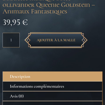
ollivander Queenie Goldstein –
Animaux Fantastiques
39,95
€
quantité
AJOUTER À LA MALLE
de
Baguette
magique
boite
ollivander
Queenie
Description
Goldstein
-
Informations complémentaires
Animaux
Avis (0)
Fantastiques