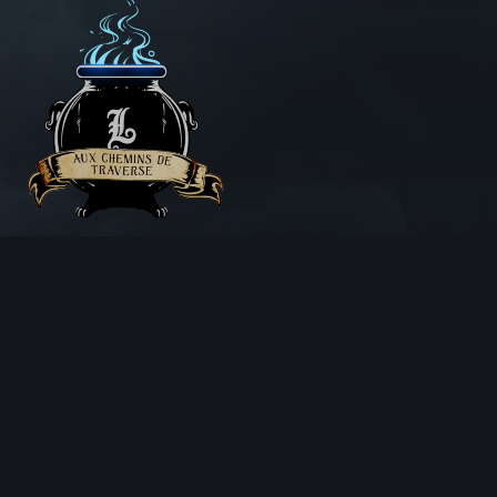
Aux Chemins de Traverse
30 Rue de la Barre
71000 MÂCON
06 18 25 64 62