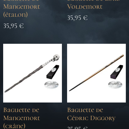
Mangemort
Voldemort
(étalon)
35,95
€
35,95
€
Baguette de
Baguette de
Mangemort
Cédric Diggory
(crâne)