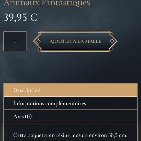
Animaux Fantastiques
39,95
€
quantité
AJOUTER À LA MALLE
de
Baguette
magique
boîte
Ollivander
Yusuf
Description
Kama
-
Informations complémentaires
Animaux
Avis (0)
Fantastiques
Cette baguette en résine mesure environ 38,5 cm.