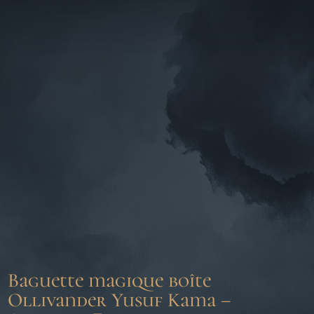
Baguette magique boîte
Ollivander Yusuf Kama –