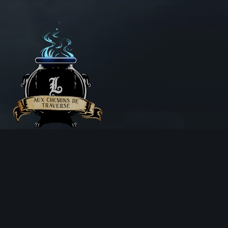
Aux Chemins de Traverse
30 Rue de la Barre
71000 MÂCON
06 18 25 64 62