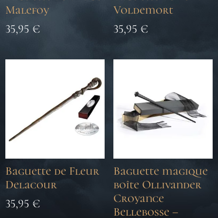
Malefoy
Voldemort
35,95
€
35,95
€
Baguette de Fleur
Baguette magique
Delacour
boîte Ollivander
Croyance
35,95
€
Bellebosse –