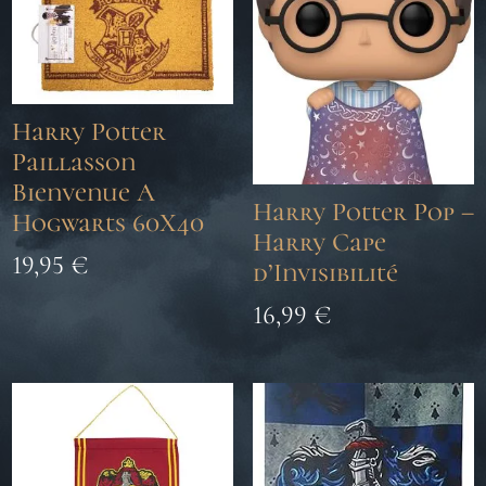
Harry Potter
Paillasson
Bienvenue A
Harry Potter Pop –
Hogwarts 60X40
Harry Cape
19,95
€
d’Invisibilité
16,99
€