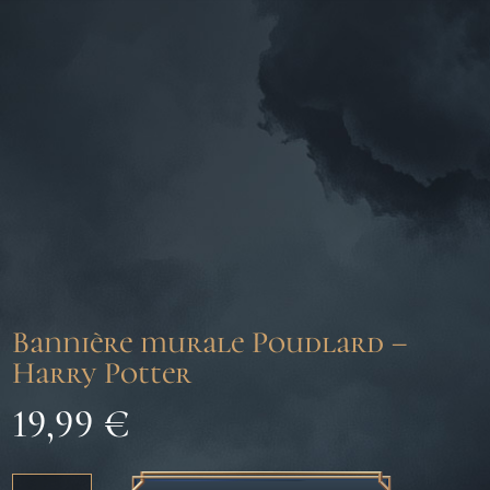
Bannière murale Poudlard –
Harry Potter
19,99
€
quantité