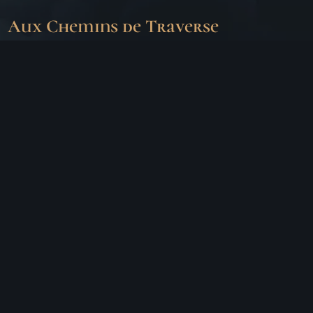
Aux Chemins de Traverse
30 Rue de la Barre
71000 MÂCON
06 18 25 64 62
Horaires d’ouverture
LUNDI
Fermé
MARDI
10h – 19h