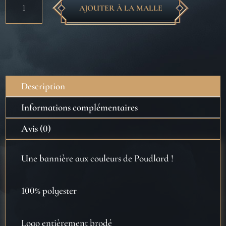
AJOUTER À LA MALLE
de
Bannière
murale
Poudlard
-
Harry
Description
Potter
Informations complémentaires
Avis (0)
Une bannière aux couleurs de Poudlard !
100% polyester
Logo entièrement brodé