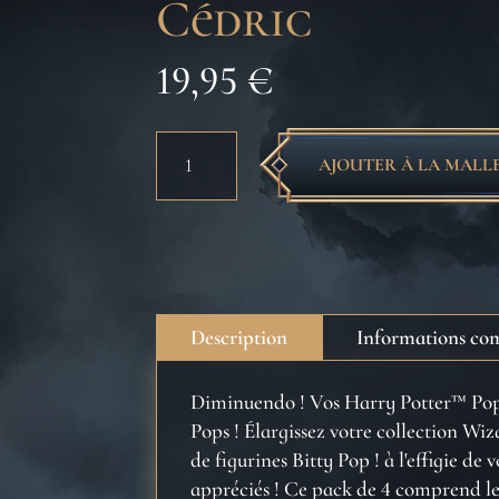
Cédric
19,95
€
quantité
AJOUTER À LA MALL
de
Harry
Potter
-
Bitty
Pop
Description
Informations co
4
Pack
Diminuendo ! Vos Harry Potter™ Pops 
2.5cm
Pops ! Élargissez votre collection W
-
de figurines Bitty Pop ! à l'effigie de
Hagrid
appréciés ! Ce pack de 4 comprend le
-