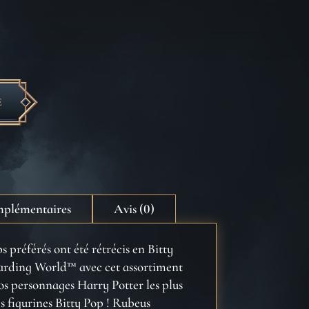
E
mplémentaires
Avis (0)
préférés ont été rétrécis en Bitty
izarding World™ avec cet assortiment
 vos personnages Harry Potter les plus
s figurines Bitty Pop ! Rubeus