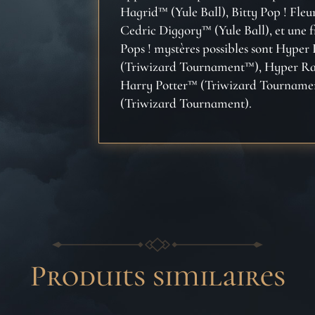
Hagrid™ (Yule Ball), Bitty Pop ! Fleu
Fleur
Cedric Diggory™ (Yule Ball), et une f
-
Pops ! mystères possibles sont Hyper
Cédric
(Triwizard Tournament™), Hyper Rare
Harry Potter™ (Triwizard Tournament
(Triwizard Tournament).
Produits similaires