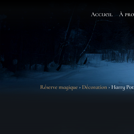
Accueil
À pro
Réserve magique
›
Décoration
› Harry Pot