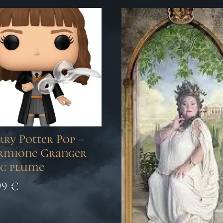
ry Potter Pop –
rmione Granger
ec plume
99
€