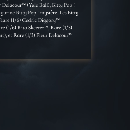
r Delacour™ (Yule Ball), Bitty Pop !
igurine Bitty Pop ! mystère. Les Bitty
 Rare (1/6) Cedric Diggory™
 (1/6) Rita Skeeter™, Rare (1/3)
), et Rare (1/3) Fleur Delacour™