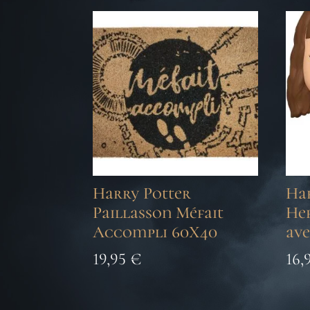
Harry Potter
Har
Paillasson Méfait
He
Accompli 60X40
av
19,95
€
16,