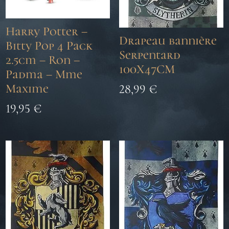
Harry Potter –
Drapeau bannière
Bitty Pop 4 Pack
Serpentard
2.5cm – Ron –
100X47CM
Padma – Mme
Maxime
28,99
€
19,95
€