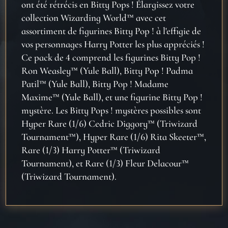
Padma
ont été rétrécis en Bitty Pops ! Élargissez votre
-
collection Wizarding World™ avec cet
Mme
assortiment de figurines Bitty Pop ! à l'effigie de
Maxime
vos personnages Harry Potter les plus appréciés !
Ce pack de 4 comprend les figurines Bitty Pop !
Ron Weasley™ (Yule Ball), Bitty Pop ! Padma
Patil™ (Yule Ball), Bitty Pop ! Madame
Maxime™ (Yule Ball), et une figurine Bitty Pop !
mystère. Les Bitty Pops ! mystères possibles sont
Hyper Rare (1/6) Cedric Diggory™ (Triwizard
Tournament™), Hyper Rare (1/6) Rita Skeeter™,
Rare (1/3) Harry Potter™ (Triwizard
Tournament), et Rare (1/3) Fleur Delacour™
(Triwizard Tournament).