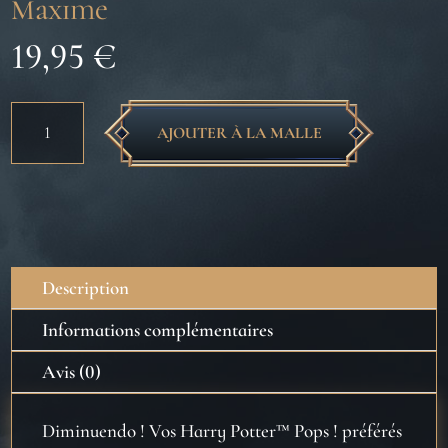
Maxime
19,95
€
quantité
AJOUTER À LA MALLE
de
Harry
Potter
-
Bitty
Pop
Description
4
Pack
Informations complémentaires
2.5cm
Avis (0)
-
Ron
-
Diminuendo ! Vos Harry Potter™ Pops ! préférés