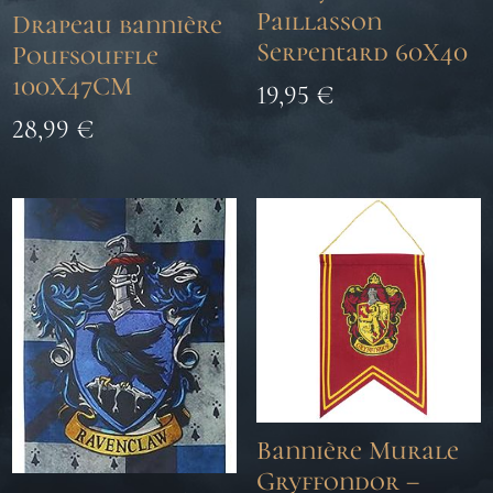
Paillasson
Drapeau bannière
Serpentard 60X40
Poufsouffle
100X47CM
19,95
€
28,99
€
Bannière Murale
Gryffondor –