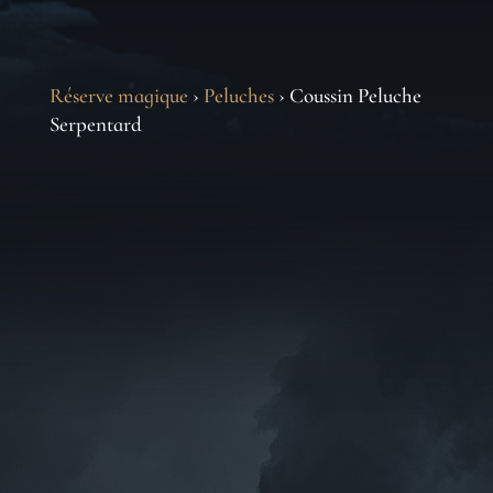
Réserve magique
›
Peluches
› Coussin Peluche
Serpentard