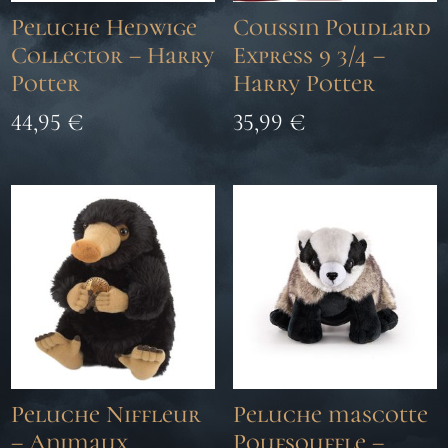
Peluche Hedwige
Coussin Poudlard
Collector – Harry
Express 9 3/4 –
Potter
Harry Potter
44,95
€
35,99
€
Peluche Niffleur
Peluche mascotte
– Animaux
Poufsouffle –