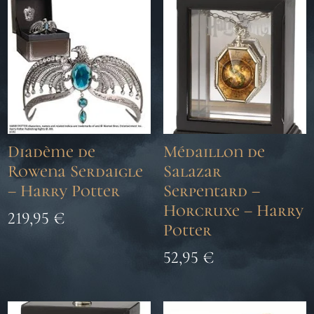
Diadème de
Médaillon de
Rowena Serdaigle
Salazar
– Harry Potter
Serpentard –
Horcruxe – Harry
219,95
€
Potter
52,95
€