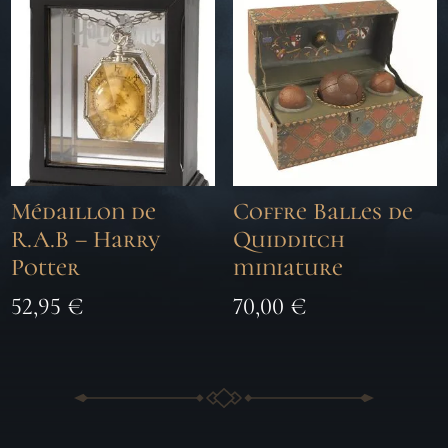
Médaillon de
Coffre Balles de
R.A.B – Harry
Quidditch
Potter
miniature
52,95
€
70,00
€