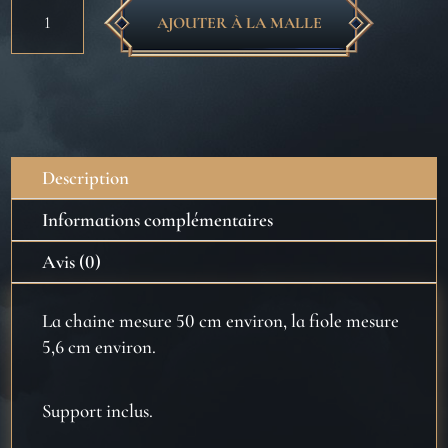
quantité
AJOUTER À LA MALLE
de
Felix
Felicis
-
Pendentif
et
Description
support
Informations complémentaires
Avis (0)
La chaine mesure 50 cm environ, la fiole mesure
5,6 cm environ.
Support inclus.