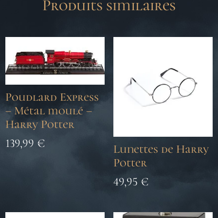
Produits similaires
Poudlard Express
– Métal moulé –
Harry Potter
139,99
€
Lunettes de Harry
Potter
49,95
€