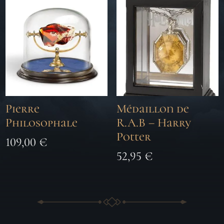
Pierre
Médaillon de
Philosophale
R.A.B – Harry
Potter
109,00
€
52,95
€