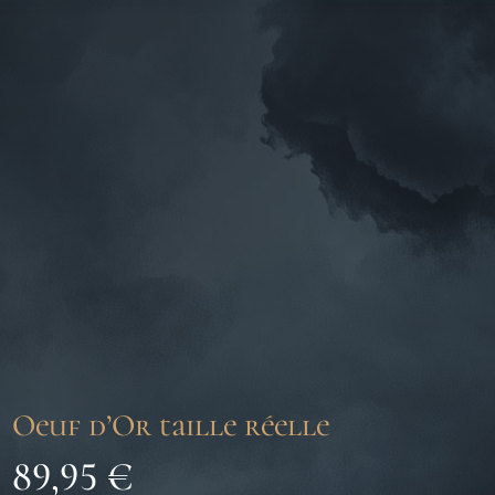
Oeuf d’Or taille réelle
89,95
€