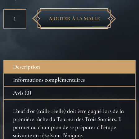
quantité
AJOUTER À LA MALLE
de
Oeuf
d’Or
taille
réelle
Description
Informations complémentaires
Avis (0)
L'
œuf d'or (taille r
éelle) doit être gagné lors de la
première tâche du Tournoi des Trois Sorciers. Il
permet au champion de se préparer à l'étape
suivante en résolvant l'énigme.