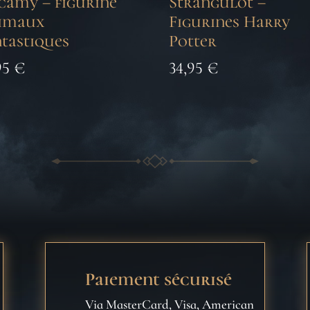
camy – figurine
Strangulot –
imaux
Figurines Harry
tastiques
Potter
95
€
34,95
€
Paiement sécurisé
Via MasterCard, Visa, American