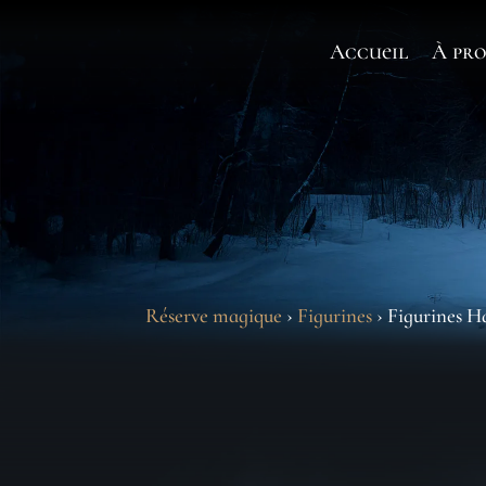
Accueil
À pro
Réserve magique
›
Figurines
› Figurines H