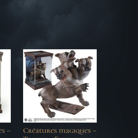
s –
Créatures magiques –