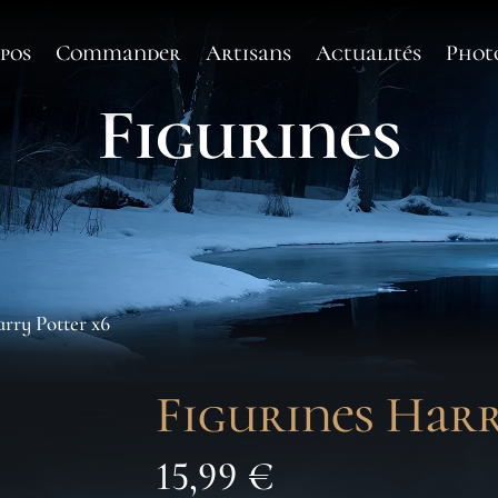
pos
Commander
Artisans
Actualités
Phot
Figurines
arry Potter x6
Figurines Harr
15,99
€