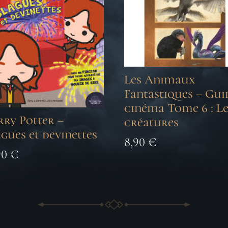
Les Animaux
Fantastiques – Gui
cinéma Tome 6 : L
ry Potter –
créatures
gues et devinettes
8,90
€
90
€