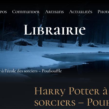
pos
Commander
Artisans
Actualités
Phot
Librairie
à l’école des sorciers – Poufsouffle
Harry Potter à 
sorciers – Pou