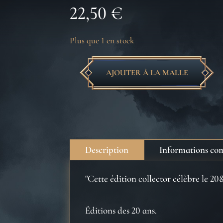
22,50
€
Plus que 1 en stock
AJOUTER À LA MALLE
quantité
de
Harry
Potter
à
l'école
Description
Informations co
des
sorciers
"Cette édition collector célèbre le 2
-
Poufsouffle
Éditions des 20 ans.