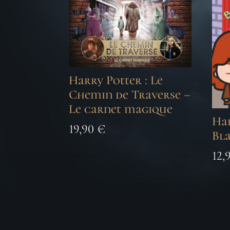
Harry Potter : Le
Chemin de Traverse –
Le carnet magique
Har
19,90
€
Bla
12,