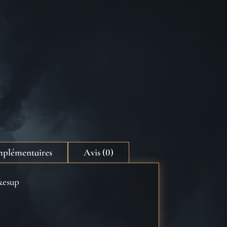
mplémentaires
Avis (0)
0&esup