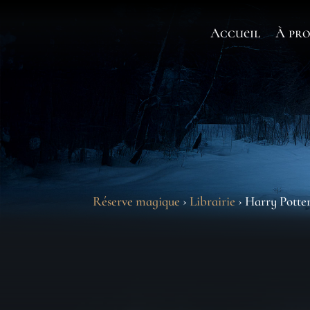
Accueil
À pro
Réserve magique
›
Librairie
› Harry Potter 