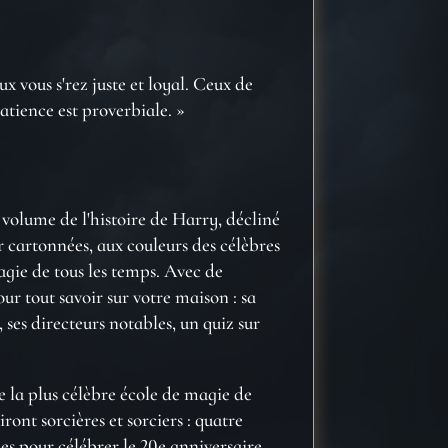
x vous s'rez juste et loyal. Ceux de
patience est proverbiale. »
volume de l'histoire de Harry, décliné
r cartonnées, aux couleurs des célèbres
gie de tous les temps. Avec de
our tout savoir sur votre maison : sa
 ses directeurs notables, un quiz sur
 la plus célèbre école de magie de
iront sorcières et sorciers : quatre
es pour célébrer le 20e anniversaire