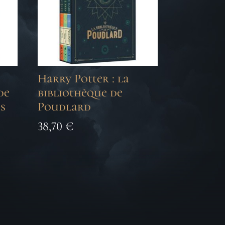
Harry Potter : la
de
bibliothèque de
es
Poudlard
38,70
€