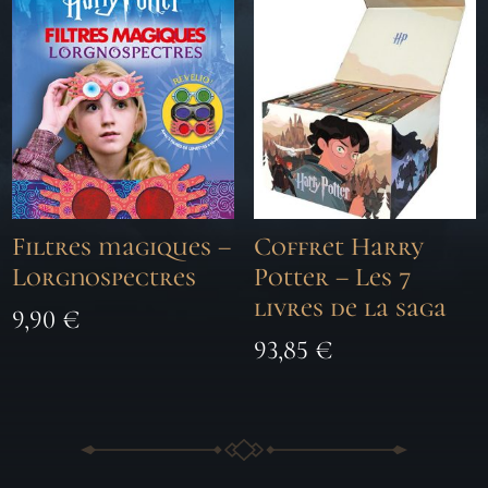
Filtres magiques –
Coffret Harry
Lorgnospectres
Potter – Les 7
livres de la saga
9,90
€
93,85
€