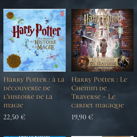
Harry Potter : à la
Harry Potter : Le
découverte de
Chemin de
l’histoire de la
Traverse – Le
magie
carnet magique
22,50
€
19,90
€