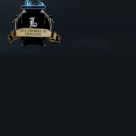
Aux Chemins de Traverse
30 Rue de la Barre
71000 MÂCON
06 18 25 64 62