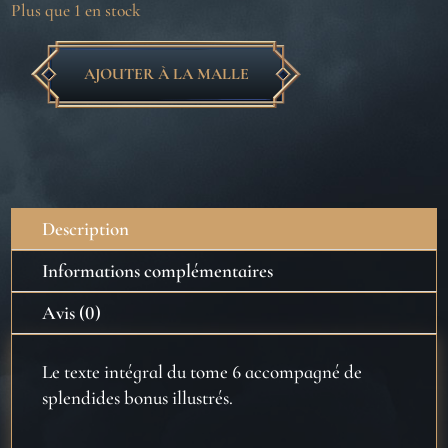
Plus que 1 en stock
AJOUTER À LA MALLE
quantité
de
Harry
Potter
et
le
Description
Prince
de
Informations complémentaires
Sang-
Avis (0)
Mêlé
-
Le texte intégral du tome 6 accompagné de
Gryffondor
splendides bonus illustrés.