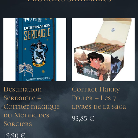
Destination
Coffret Harry
Serdaigle –
Potter – Les 7
Coffret magique
livres de la saga
du Monde des
93,85
€
Sorciers
19,90
€