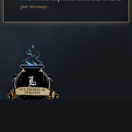
par message
.
Aux Chemins de Traverse
30 Rue de la Barre