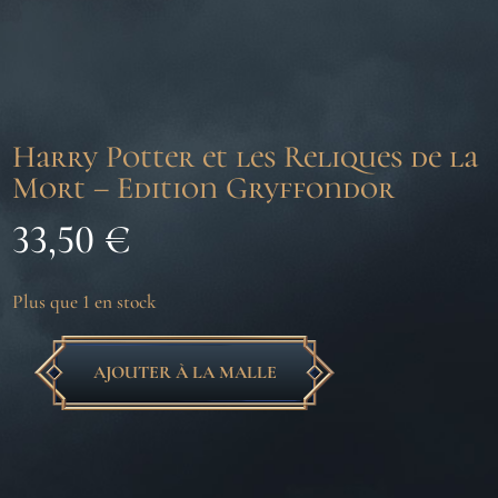
Harry Potter et les Reliques de la
Mort – Edition Gryffondor
33,50
€
Plus que 1 en stock
AJOUTER À LA MALLE
quantité
de
Harry
Potter