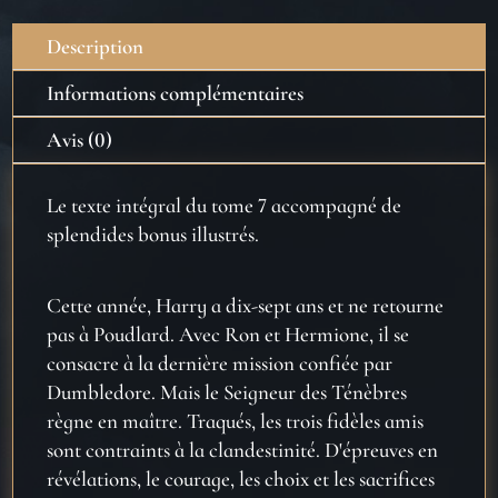
et
les
Description
Reliques
de
Informations complémentaires
la
Avis (0)
Mort
-
Le texte intégral du tome 7 accompagné de
Edition
splendides bonus illustrés.
Gryffondor
Cette année, Harry a dix-sept ans et ne retourne
pas à Poudlard. Avec Ron et Hermione, il se
consacre à la dernière mission confiée par
Dumbledore. Mais le Seigneur des Ténèbres
règne en maître. Traqués, les trois fidèles amis
sont contraints à la clandestinité. D'épreuves en
révélations, le courage, les choix et les sacrifices