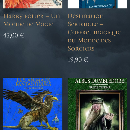
Harry potter – Un
Destination
Monde de Magie
Serdaigle –
Coffret magique
45,00
€
du Monde des
Sorciers
19,90
€