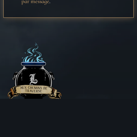
par message
.
Aux Chemins de Traverse
30 Rue de la Barre
71000 MÂCON