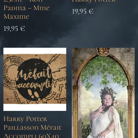
Padma – Mme
19,95
€
Maxime
19,95
€
Harry Potter
Paillasson Méfait
Accompli 60X40