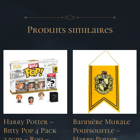
Produits similaires
Harry Potter –
Bannière Murale
Bitty Pop 4 Pack
Poufsouffle –
2.5cm – Ron –
Harry Potter