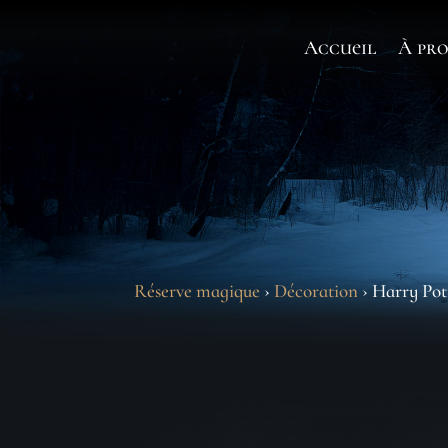
Accueil
À pro
Réserve magique
›
Décoration
› Harry Pott