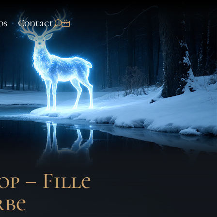
os
Contact
op – Fille
rbe