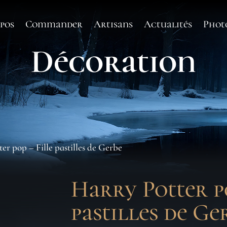
pos
Commander
Artisans
Actualités
Phot
Décoration
er pop – Fille pastilles de Gerbe
Harry Potter p
pastilles de Ge