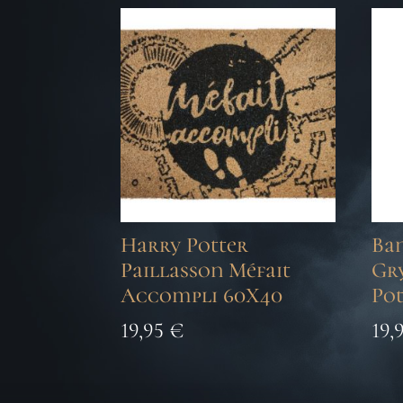
Harry Potter
Ba
Paillasson Méfait
Gr
Accompli 60X40
Pot
19,95
€
19,