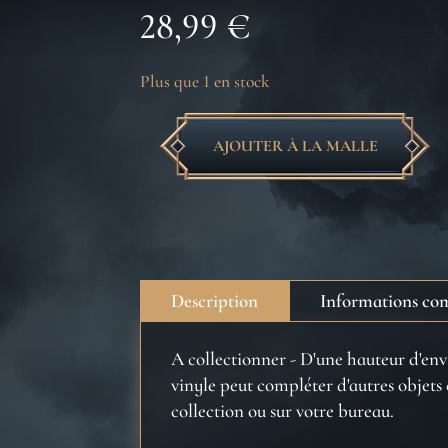
28,99
€
Plus que 1 en stock
AJOUTER À LA MALLE
quantité
de
Harry
Potter
pop
-
Description
Informations co
Fille
pastilles
A collectionner - D'une hauteur d'env
de
vinyle peut compléter d'autres objets 
Gerbe
collection ou sur votre bureau.