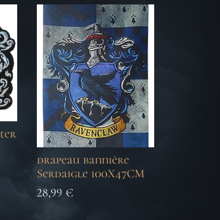
ter
drapeau bannière
Serdaigle 100X47CM
28,99
€