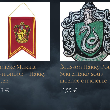
nnière Murale
Écusson Harry Pot
yffondor – Harry
Serpentard sous
ter
licence officielle
99
€
13,99
€