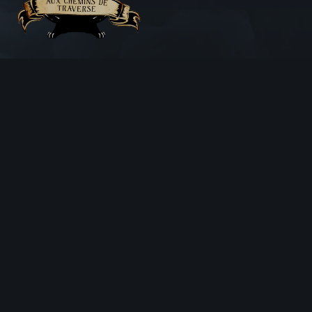
Aux Chemins de Traverse
30 Rue de la Barre
71000 MÂCON
06 18 25 64 62
Horaires d’ouverture
LUNDI
Fermé