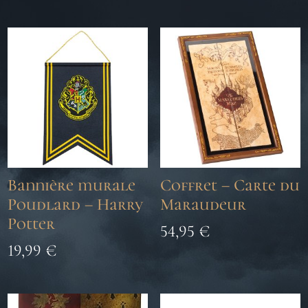
Bannière murale
Coffret – Carte du
Poudlard – Harry
Maraudeur
Potter
54,95
€
19,99
€