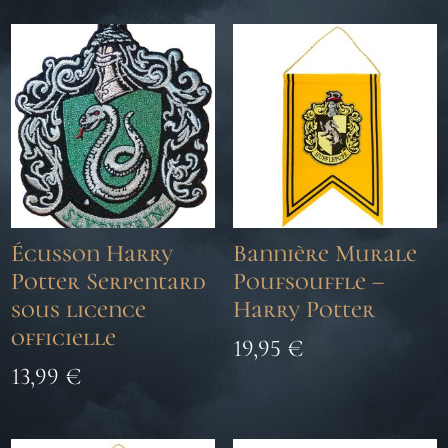
Écusson Harry
Bannière Murale
Potter Serpentard
Poufsouffle –
sous licence
Harry Potter
officielle
19,95
€
13,99
€