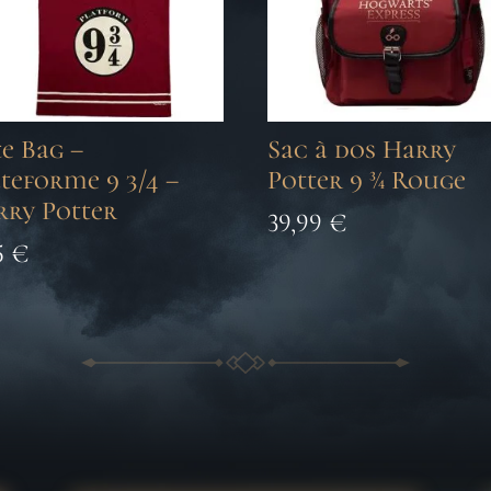
e Bag –
Sac à dos Harry
teforme 9 3/4 –
Potter 9 ¾ Rouge
rry Potter
39,99
€
5
€