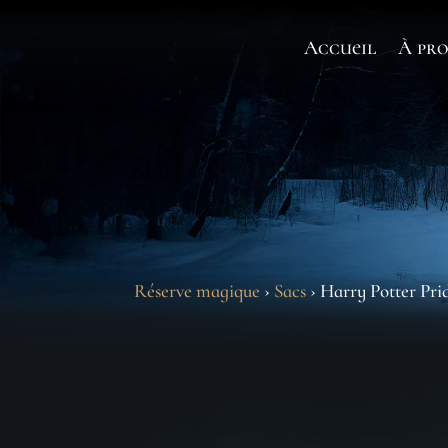
Accueil
À pro
Réserve magique
›
Sacs
› Harry Potter Pri