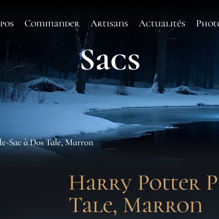
pos
Commander
Artisans
Actualités
Phot
Sacs
de-Sac à Dos Tale, Marron
Harry Potter P
Tale, Marron