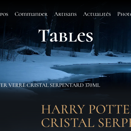
pos
Commander
Artisans
Actualités
Phot
Tables
ER VERRE CRISTAL SERPENTARD 370ML
HARRY POTTE
CRISTAL SER