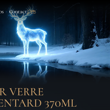
os
Contact
R VERRE
PENTARD 370ML