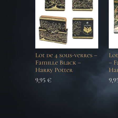
Lot de 4 sous-verres –
Lot
Famille Black –
– F
Harry Potter
Ha
9,95
€
9,9