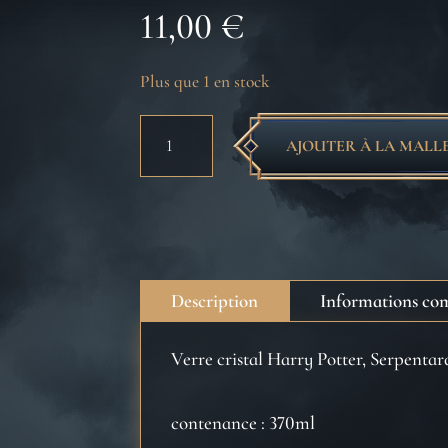
11,00
€
Plus que 1 en stock
quantité
AJOUTER À LA MALL
de
HARRY
POTTER
VERRE
CRISTAL
SERPENTARD
Description
Informations co
370ML
Verre cristal Harry Potter, Serpentar
contenance : 370ml