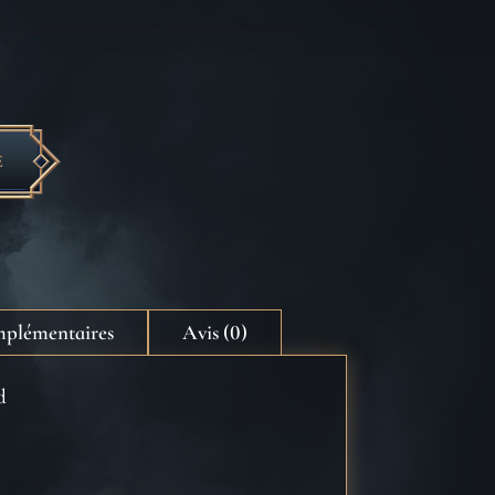
E
mplémentaires
Avis (0)
d