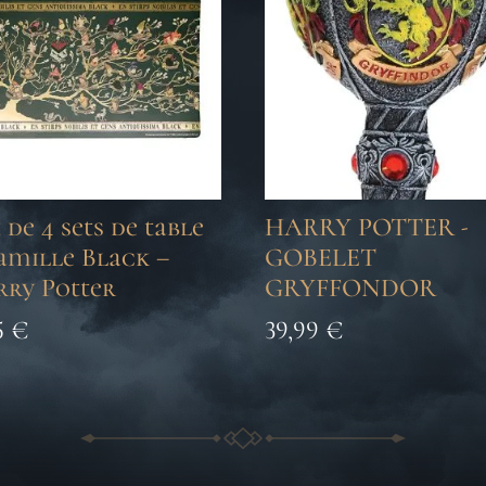
 de 4 sets de table
HARRY POTTER -
amille Black –
GOBELET
rry Potter
GRYFFONDOR
5
€
39,99
€