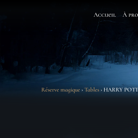
Accueil
À pro
Réserve magique
›
Tables
› HARRY POTT