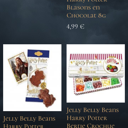
Blasons en
Chocolat 8g
4,99
€
Jelly Belly Beans
Harry Potter
Jelly Belly Beans
Bertie Crochue
Harry Potter