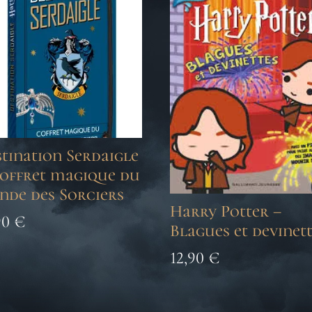
tination Serdaigle
Coffret magique du
nde des Sorciers
Harry Potter –
90
€
Blagues et devinet
12,90
€