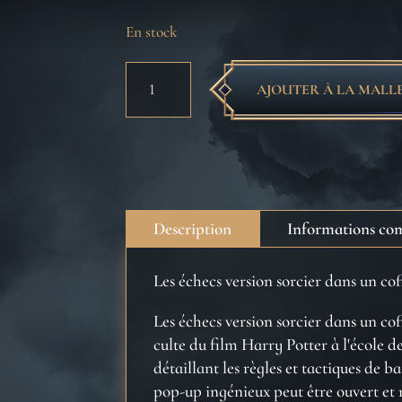
En stock
quantité
AJOUTER À LA MALL
de
Le
Jeu
d'échecs
Description
Informations co
Les échecs version sorcier dans un co
Les échecs version sorcier dans un cof
culte du film Harry Potter à l'école
détaillant les règles et tactiques de ba
pop-up ingénieux peut être ouvert et r