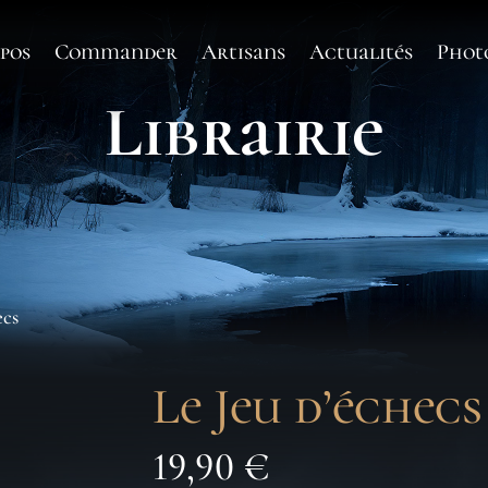
pos
Commander
Artisans
Actualités
Phot
Librairie
ecs
Le Jeu d’échecs
19,90
€