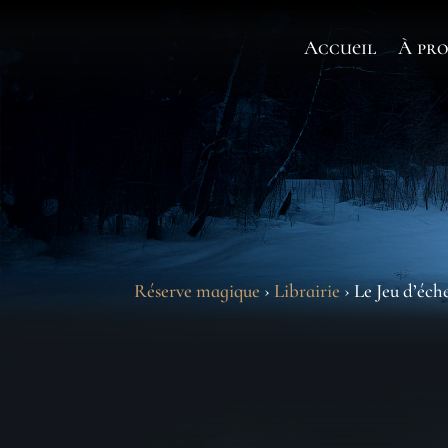
Accueil
À pro
Réserve magique
›
Librairie
› Le Jeu d’éch