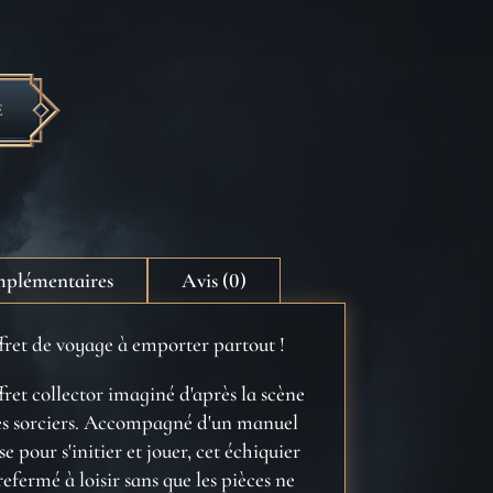
E
mplémentaires
Avis (0)
ffret de voyage à emporter partout !
fret collector imaginé d'après la scène
 des sorciers. Accompagné d'un manuel
se pour s'initier et jouer, cet échiquier
efermé à loisir sans que les pièces ne