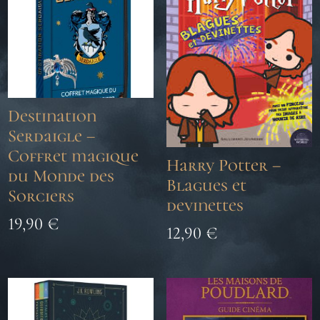
Destination
Serdaigle –
Coffret magique
Harry Potter –
du Monde des
Blagues et
Sorciers
devinettes
19,90
€
12,90
€