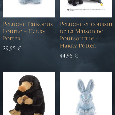
Peluche Patronus
Peluche et coussin
Loutre – Harry
de la Maison de
Potter
Poufsouffle –
Harry Potter
29,95
€
44,95
€