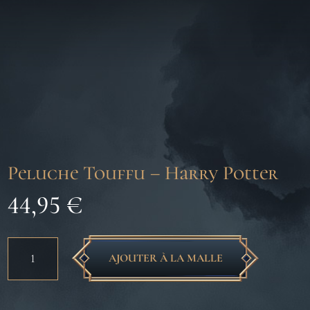
Peluche Touffu – Harry Potter
44,95
€
quantité
AJOUTER À LA MALLE
de
Peluche
Touffu