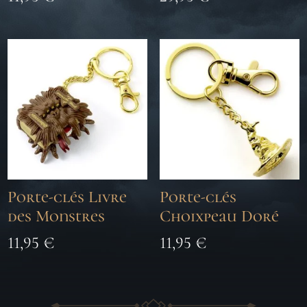
Porte-clés Livre
Porte-clés
des Monstres
Choixpeau Doré
11,95
€
11,95
€