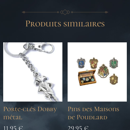
Produits similaires
Porte-clés Dobby
Pins des Maisons
métal
de Poudlard
11,95
€
29,95
€