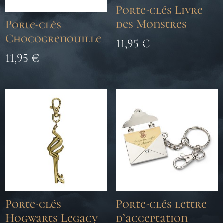
Porte-clés Livre
des Monstres
Porte-clés
Chocogrenouille
11,95
€
11,95
€
Porte-clés
Porte-clés lettre
Hogwarts Legacy
d’acceptation