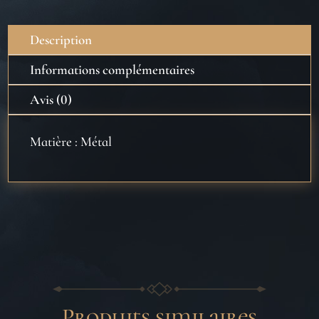
Legacy
Description
Informations complémentaires
Avis (0)
Matière : Métal
Produits similaires