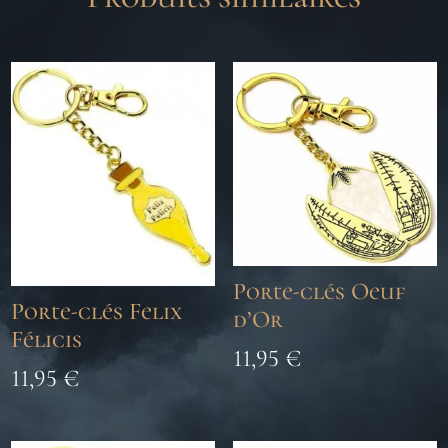
Porte-clés Oeuf
Porte-clés Felix
d’Or
Félicis
11,95
€
11,95
€