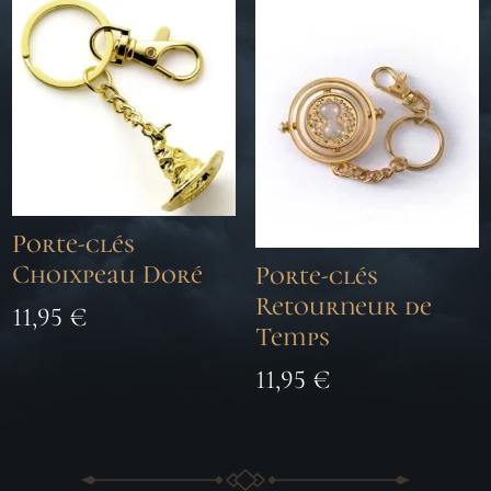
Porte-clés
Choixpeau Doré
Porte-clés
Retourneur de
11,95
€
Temps
11,95
€