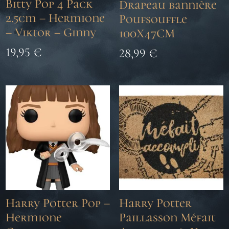
Bitty Pop 4 Pack
Drapeau bannière
2.5cm – Hermione
Poufsouffle
– Viktor – Ginny
100X47CM
19,95
€
28,99
€
Harry Potter Pop –
Harry Potter
Hermione
Paillasson Méfait