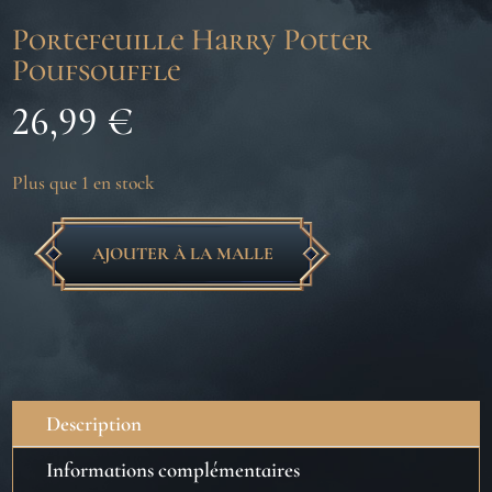
Portefeuille Harry Potter
Poufsouffle
26,99
€
Plus que 1 en stock
AJOUTER À LA MALLE
quantité
de
Portefeuille
Harry
Potter
Poufsouffle
Description
Informations complémentaires