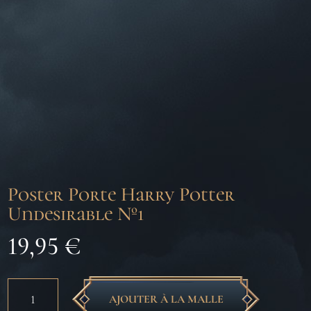
Poster Porte Harry Potter
Undesirable Nº1
19,95
€
quantité
AJOUTER À LA MALLE
de