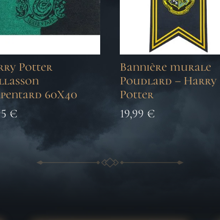
rry Potter
Bannière murale
llasson
Poudlard – Harry
rpentard 60X40
Potter
95
€
19,99
€