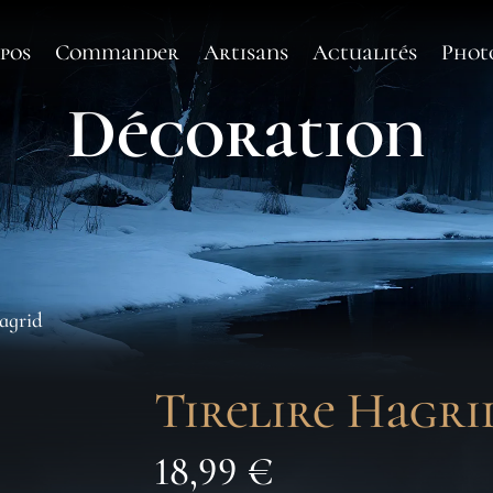
pos
Commander
Artisans
Actualités
Phot
Décoration
Hagrid
Tirelire Hagri
18,99
€