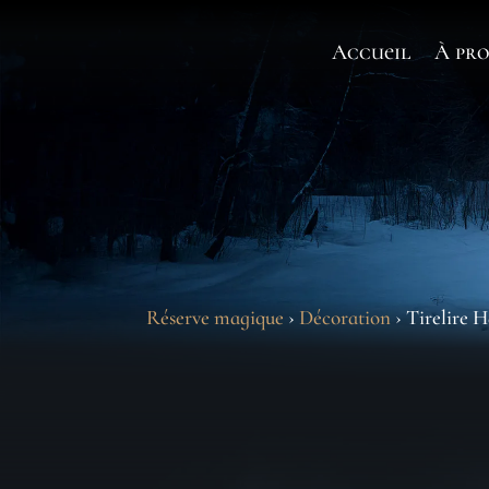
Accueil
À pro
Réserve magique
›
Décoration
› Tirelire 