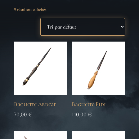
9 résultats affichés
Baguette Ardeat
Baguette Fidi
70,00
€
110,00
€